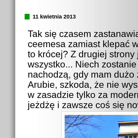
11 kwietnia 2013
Tak się czasem zastanawi
ceemesa zamiast klepać ws
to krócej? Z drugiej stron
wszystko... Niech zostanie 
nachodzą, gdy mam dużo zd
Arubie, szkoda, że nie wy
w zasadzie tylko za moder
jeżdżę i zawsze coś się now