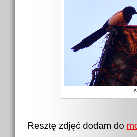
s
Resztę zdjęć dodam do
m